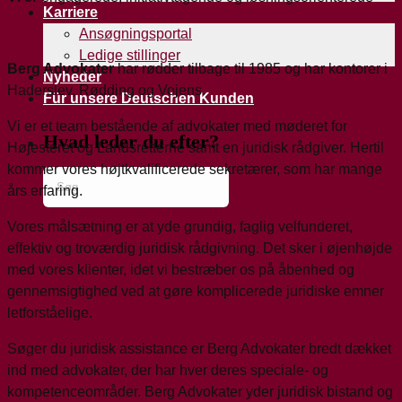
Karriere
Ansøgningsportal
Ledige stillinger
Berg Advokater
har rødder tilbage til 1985 og har kontorer i
Nyheder
Haderslev, Rødding og Vojens.
Für unsere Deutschen Kunden
Vi er et team bestående af advokater med møderet for
Hvad leder du efter?
Højesteret og Landsretterne samt en juridisk rådgiver. Hertil
kommer vores højtkvalificerede sekretærer, som har mange
års erfaring.
Vores målsætning er at yde grundig, faglig velfunderet,
effektiv og troværdig juridisk rådgivning. Det sker i øjenhøjde
med vores klienter, idet vi bestræber os på åbenhed og
gennemsigtighed ved at gøre komplicerede juridiske emner
letforståelige.
Søger du juridisk assistance er Berg Advokater bredt dækket
ind med advokater, der har hver deres speciale- og
kompetenceområder. Berg Advokater yder juridisk bistand og