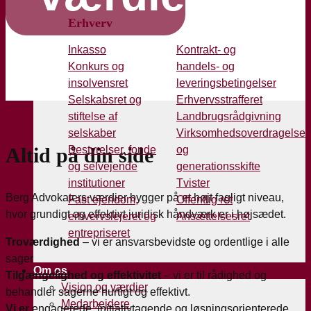
Erhverv
Inkasso
Kontrakt- og
Konkurs og
handels- og
insolvensret
leveringsbetingelser
Selskabsret og
Erhvervsstrafferet
stiftelse af
Landbrugsrådgivning
selskaber
Virksomhedsoverdragelse
Altid på din side
Bestyrelser, fonde
og
og selvejende
generationsskifte
institutioner
Tvister
Berg Advokaters værdier bygger på et højt fagligt niveau,
Fast ejendom,
Offentlig ret
hvor grundigt og effektivt juridisk håndværk er i højsædet.
erhvervslejeret og
Ansættelsesret
entrepriseret
Troværdighed
– vi er ansvarsbevidste og ordentlige i alle
sager
Om os
Tilgængelighed og effektivitet
– vi er til rådighed og
Vision og værdier
behandler sagerne hurtigt og effektivt.
Medarbejdere
Vi er
engagerede, initiativtagende og løsningsorienterede