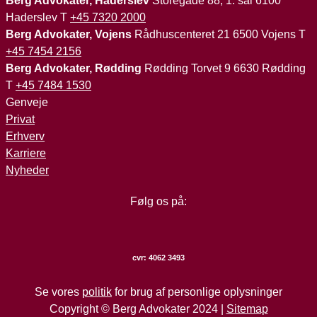
Berg Advokater, Haderslev
Storegade 88, 1. sal 6100
Haderslev T
+45 7320 2000
Berg Advokater, Vojens
Rådhuscenteret 21 6500 Vojens T
+45 7454 2156
Berg Advokater, Rødding
Rødding Torvet 9 6630 Rødding
T
+45 7484 1530
Genveje
Privat
Erhverv
Karriere
Nyheder
Følg os på:
cvr:
4062 3493
Se vores
politik
for brug af personlige oplysninger
Copyright © Berg Advokater 2024 |
Sitemap