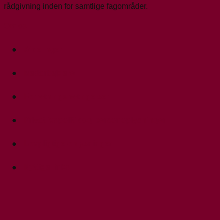
rådgivning inden for samtlige fagområder.
Om os
Afdelinger
Medarbejdere
Forretningsbetingelser
Privatlivspolitik og personoplysninger
Lovpligtige oplysninger
Nyttige links