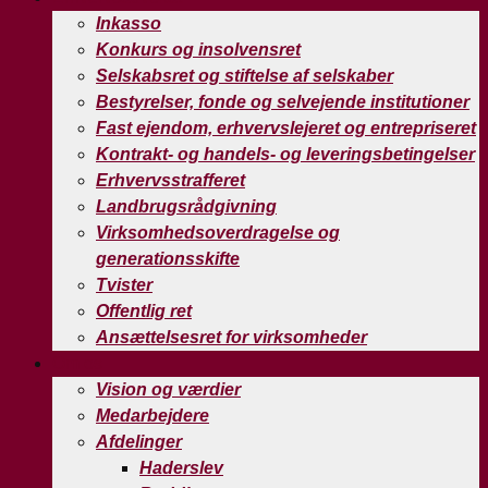
Inkasso
Konkurs og insolvensret
Selskabsret og stiftelse af selskaber
Bestyrelser, fonde og selvejende institutioner
Fast ejendom, erhvervslejeret og entrepriseret
Kontrakt- og handels- og leveringsbetingelser
Erhvervsstrafferet
Landbrugsrådgivning
Virksomhedsoverdragelse og
generationsskifte
Tvister
Offentlig ret
Ansættelsesret for virksomheder
Om os
Vision og værdier
Medarbejdere
Afdelinger
Haderslev