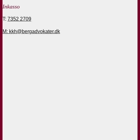
Inkasso
T:
7352 2709
M: kkh@bergadvokater.dk