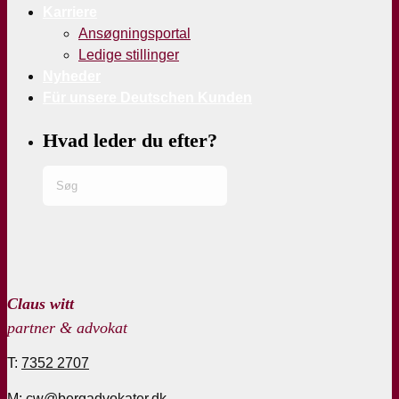
Karriere
Ansøgningsportal
Ledige stillinger
Nyheder
Für unsere Deutschen Kunden
Hvad leder du efter?
Claus witt
partner & advokat
T:
7352 2707
M: cw@bergadvokater.dk