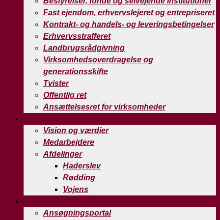
Bestyrelser, fonde og selvejende institutioner
Fast ejendom, erhvervslejeret og entrepriseret
Kontrakt- og handels- og leveringsbetingelser
Erhvervsstrafferet
Landbrugsrådgivning
Virksomhedsoverdragelse og
generationsskifte
Tvister
Offentlig ret
Ansættelsesret for virksomheder
Om os
Vision og værdier
Medarbejdere
Afdelinger
Haderslev
Rødding
Vojens
Karriere
Ansøgningsportal