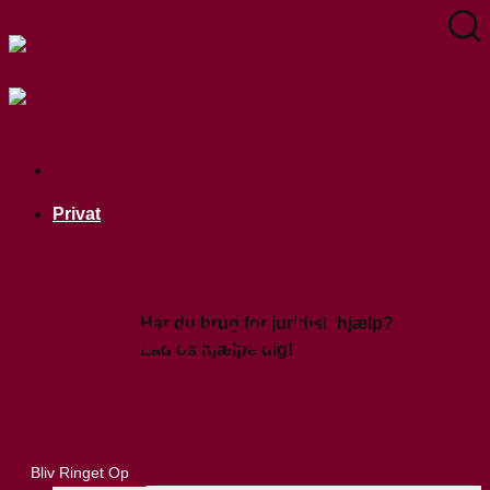
Fortsæt til indhold
Privat
velkommen til
Har du brug for juridisk hjælp?
Lad os hjælpe dig!
Haderslev
Kontakt Os
Bliv Ringet Op