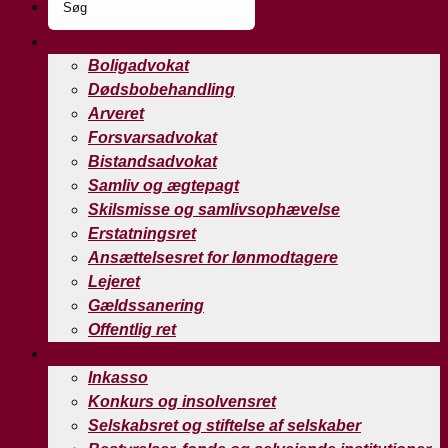
Privat
Boligadvokat
Dødsbobehandling
Arveret
Forsvarsadvokat
Bistandsadvokat
Samliv og ægtepagt
Skilsmisse og samlivsophævelse
Erstatningsret
Ansættelsesret for lønmodtagere
Lejeret
Gældssanering
Offentlig ret
Erhvervsadvokat
Inkasso
Konkurs og insolvensret
Selskabsret og stiftelse af selskaber