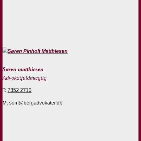
Søren matthiesen
Advokatfuldmægtig
T:
7352 2710
M: som@bergadvokater.dk