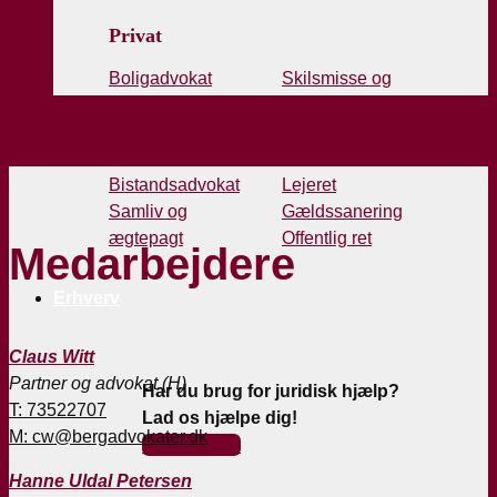
Privat
Boligadvokat
Skilsmisse og
Dødsbobehandling
samlivsophævelse
Haderslev
Arveret
Erstatningsret
Forsvarsadvokat
Ansættelsesret
Bistandsadvokat
Lejeret
Samliv og
Gældssanering
ægtepagt
Offentlig ret
Medarbejdere
Erhverv
Claus Witt
Partner og advokat (H)
Har du brug for juridisk hjælp?
T: 73522707
Lad os hjælpe dig!
M: cw@bergadvokater.dk
Kontakt Os
Hanne Uldal Petersen