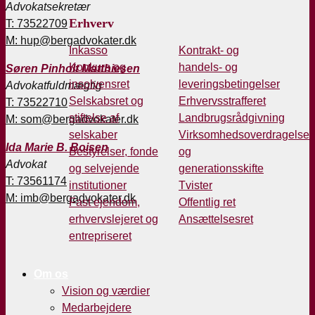
Advokatsekretær
Erhverv
T: 73522709
M: hup@bergadvokater.dk
Inkasso
Kontrakt- og
Konkurs og
handels- og
Søren Pinholt Matthiesen
insolvensret
leveringsbetingelser
Advokatfuldmægtig
Selskabsret og
Erhvervsstrafferet
T: 73522710
stiftelse af
Landbrugsrådgivning
M: som@bergadvokater.dk
selskaber
Virksomhedsoverdragelse
Ida Marie B. Boisen
Bestyrelser, fonde
og
Advokat
og selvejende
generationsskifte
T: 73561174
institutioner
Tvister
M: imb@bergadvokater.dk
Fast ejendom,
Offentlig ret
erhvervslejeret og
Ansættelsesret
entrepriseret
Om os
Vision og værdier
Medarbejdere