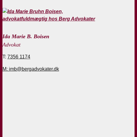
Ida Marie B. Boisen
Advokat
T:
7356 1174
M: imb@bergadvokater.dk